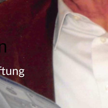
n
ftung