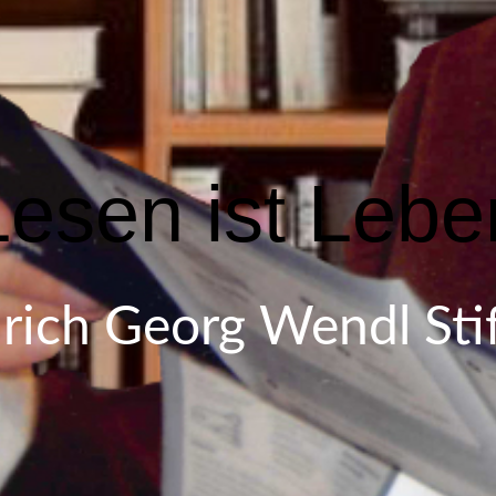
Lesen ist Lebe
drich Georg Wendl Sti